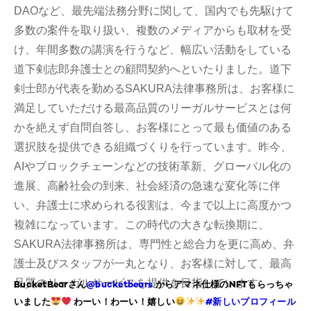
DAOなど、最先端法務分野に関して、国内でも先駆けて
多数の案件を取り扱い、複数のメディアからも取材を受
け、年間多数の講演を行うなど、幅広い活動をしている
道下剣志郎弁護士との顧問契約へといたりました。道下
剣士郎が代表を勤めるSAKURA法律事務所は、お客様に
満足していただける最高品質のリーガルサービスとは何
かを絶えず自問自答し、お客様にとって最も価値のある
選択肢を提供できる組織づくりを行っています。昨今、
AIやブロックチェーンなどの技術革新、グローバル化の
進展、高齢社会の到来、社会経済の急速な変化等に伴
い、弁護士に求められる役割は、今まで以上に高度かつ
複雑になっています。この時代の大きな転換期に、
SAKURA法律事務所は、専門性と総合力を更に高め、弁
護士及びスタッフが一丸となり、お客様に対して、最高
品質のリーガルサービスを提供を目指しています。
BucketBearさん
@bucketbears
からアマネ仕様のNFTもらっちゃ
いました
わーい！わーい！嬉しい
#新しいプロフィール