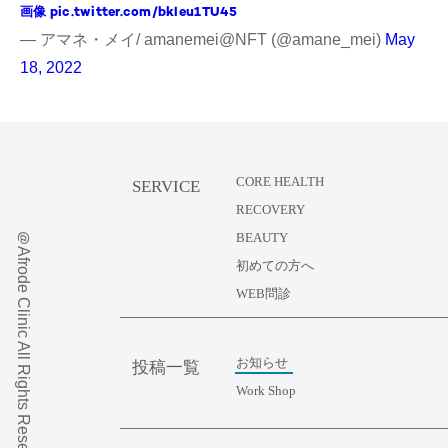
画像
pic.twitter.com/bkleu1TU45
— アマネ・メイ/ amanemei@NFT (@amane_mei)
May
18, 2022
CORE HEALTH
SERVICE
RECOVERY
＠Afrode Clinic All Rights Reserved
BEAUTY
初めての方へ
WEB問診
お知らせ
投稿一覧
Work Shop